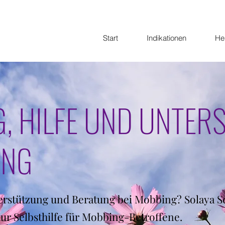
Start
Indikationen
He
, HILFE UND UNTER
ING
terstützung und Beratung bei Mobbing? Solaya Sc
 zur Selbsthilfe für Mobbing-Betroffene.