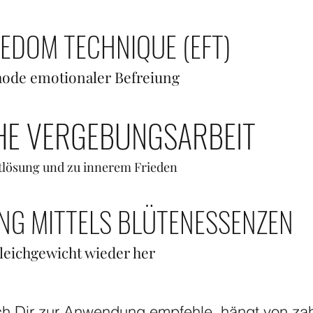
EDOM TECHNIQUE (EFT)
thode emotionaler Befreiung
HE VERGEBUNGSARBEIT
ktlösung und zu innerem Frieden
NG MITTELS BLÜTENESSENZEN
Gleichgewicht wieder her
h Dir zur Anwendung empfehle, hängt von zah