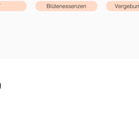
T
Blütenessenzen
Vergebun