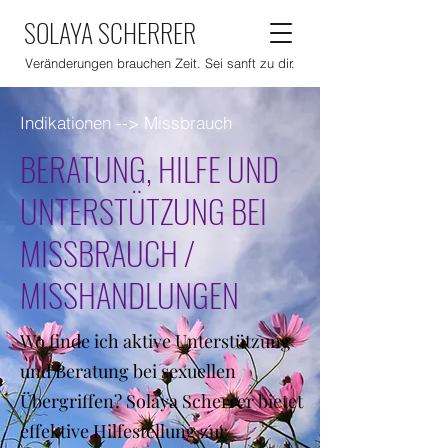
SOLAYA SCHERRER
Veränderungen brauchen Zeit. Sei sanft zu dir.
Indikationen --> Missbrauch
BERATUNG, HILFE UND
UNTERSTÜTZUNG BEI
MISSBRAUCH /
MISSHANDLUNGEN
Wo finde ich aktive Unterstützung
und Beratung bei sexuellen
Übergriffen? Solaya Scherrer bietet
effektive Hilfestellung zur